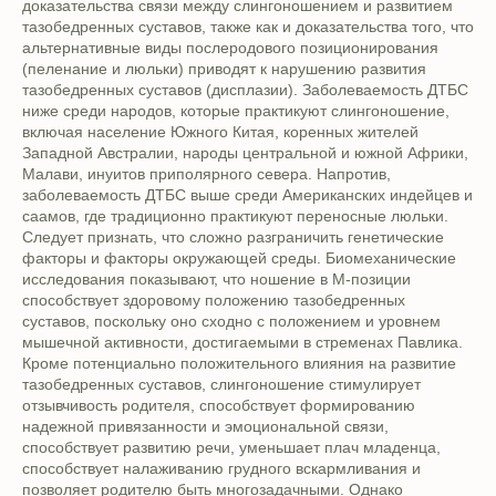
доказательства связи между слингоношением и развитием
тазобедренных суставов, также как и доказательства того, что
альтернативные виды послеродового позиционирования
(пеленание и люльки) приводят к нарушению развития
тазобедренных суставов (дисплазии). Заболеваемость ДТБС
ниже среди народов, которые практикуют слингоношение,
включая население Южного Китая, коренных жителей
Западной Австралии, народы центральной и южной Африки,
Малави, инуитов приполярного севера. Напротив,
заболеваемость ДТБС выше среди Американских индейцев и
саамов, где традиционно практикуют переносные люльки.
Следует признать, что сложно разграничить генетические
факторы и факторы окружающей среды. Биомеханические
исследования показывают, что ношение в М-позиции
способствует здоровому положению тазобедренных
суставов, поскольку оно сходно с положением и уровнем
мышечной активности, достигаемыми в стременах Павлика.
Кроме потенциально положительного влияния на развитие
тазобедренных суставов, слингоношение стимулирует
отзывчивость родителя, способствует формированию
надежной привязанности и эмоциональной связи,
способствует развитию речи, уменьшает плач младенца,
способствует налаживанию грудного вскармливания и
позволяет родителю быть многозадачными. Однако