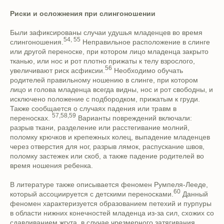
Риски и осложнения при слингоношении
Были зафиксированы случаи удушья младенцев во время
54, 55
слингоношения.
Неправильное расположение в слинге
или другой переноске, при котором лицо младенца закрыто
тканью, или нос и рот плотно прижаты к телу взрослого,
56
увеличивают риск асфиксии.
Необходимо обучать
родителей правильному ношению в слинге, при котором
лицо и голова младенца всегда видны, нос и рот свободны, и
исключено положение с подбородком, прижатым к груди.
Также сообщается о случаях падения или травм в
57,58,59
переносках.
Варианты повреждений включали:
разрыв ткани, разделение или расстегивание молний,
поломку крючков и крепежных колец, выпадение младенцев
через отверстия для ног, разрыв лямок, распускание швов,
поломку застежек или скоб, а также падение родителей во
время ношения ребенка.
В литературе также описывается феномен Румпеля-Лееде,
60
который ассоциируется с детскими переносками.
Данный
феномен характеризуется образованием петехий и пурпуры
в области нижних конечностей младенца из-за сил, схожих со
сдавливанием жгута, в случае чрезмерного затягивания