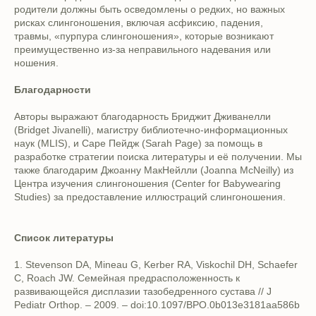
родители должны быть осведомлены о редких, но важных
рисках слингоношения, включая асфиксию, падения,
травмы, «пурпура слингоношения», которые возникают
преимущественно из-за неправильного надевания или
ношения.
Благодарности
Авторы выражают благодарность Бриджит Дживанелли
(Bridget Jivanelli), магистру библиотечно-информационных
наук (MLIS), и Саре Пейдж (Sarah Page) за помощь в
разработке стратегии поиска литературы и её получении. Мы
также благодарим Джоанну МакНейлли (Joanna McNeilly) из
Центра изучения слингоношения (Center for Babywearing
Studies) за предоставление иллюстраций слингоношения.
Список литературы
1. Stevenson DA, Mineau G, Kerber RA, Viskochil DH, Schaefer
C, Roach JW. Семейная предрасположенность к
развивающейся дисплазии тазобедренного сустава // J
Pediatr Orthop. – 2009. – doi:10.1097/BPO.0b013e3181aa586b