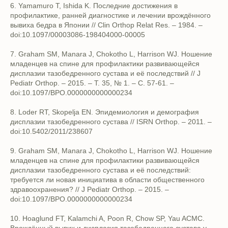
6. Yamamuro T, Ishida K. Последние достижения в
профилактике, ранней диагностике и лечении врождённого
вывиха бедра в Японии // Clin Orthop Relat Res. – 1984. –
doi:10.1097/00003086-198404000-00005
7. Graham SM, Manara J, Chokotho L, Harrison WJ. Ношение
младенцев на спине для профилактики развивающейся
дисплазии тазобедренного сустава и её последствий // J
Pediatr Orthop. – 2015. – Т. 35, № 1. – С. 57-61. –
doi:10.1097/BPO.0000000000000234
8. Loder RT, Skopelja EN. Эпидемиология и демография
дисплазии тазобедренного сустава // ISRN Orthop. – 2011. –
doi:10.5402/2011/238607
9. Graham SM, Manara J, Chokotho L, Harrison WJ. Ношение
младенцев на спине для профилактики развивающейся
дисплазии тазобедренного сустава и её последствий:
требуется ли новая инициатива в области общественного
здравоохранения? // J Pediatr Orthop. – 2015. –
doi:10.1097/BPO.0000000000000234
10. Hoaglund FT, Kalamchi A, Poon R, Chow SP, Yau ACMC.
Врождённый вывих и дисплазия тазобедренного сустава у