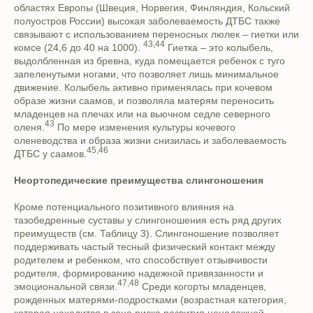
областях Европы (Швеция, Норвегия, Финляндия, Кольский
полуостров России) высокая заболеваемость ДТБС также
связывают с использованием переносных люлек – гиетки или
43,44
комсе (24,6 до 40 на 1000).
Гиетка – это колыбель,
выдолбленная из бревна, куда помещается ребенок с туго
запеленутыми ногами, что позволяет лишь минимальное
движение. Колыбель активно применялась при кочевом
образе жизни саамов, и позволяла матерям переносить
младенцев на плечах или на вьючном седле северного
43
оленя.
По мере изменения культуры кочевого
оленеводства и образа жизни снизилась и заболеваемость
45,46
ДТБС у саамов.
Неортопедические преимущества слингоношения
Кроме потенциального позитивного влияния на
тазобедренные суставы у слингоношения есть ряд других
преимуществ (см. Таблицу 3). Слингоношение позволяет
поддерживать частый тесный физический контакт между
родителем и ребенком, что способствует отзывчивости
родителя, формированию надежной привязанности и
47,48
эмоциональной связи.
Среди когорты младенцев,
рожденных матерями-подростками (возрастная категория,
которая находится в зоне риска развития ненадежной