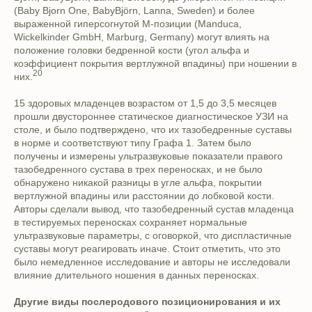
(Baby Bjorn One, BabyBjörn, Lanna, Sweden) и более
выраженной гиперсогнутой М-позиции (Manduca,
Wickelkinder GmbH, Marburg, Germany) могут влиять на
положение головки бедренной кости (угол альфа и
коэффициент покрытия вертлужной впадины) при ношении в
20
них.
15 здоровых младенцев возрастом от 1,5 до 3,5 месяцев
прошли двустороннее статическое диагностическое УЗИ на
столе, и было подтверждено, что их тазобедренные суставы
в норме и соответствуют типу Графа 1. Затем было
получены и измерены ультразвуковые показатели правого
тазобедренного сустава в трех переносках, и не было
обнаружено никакой разницы в угле альфа, покрытии
вертлужной впадины или расстоянии до лобковой кости.
Авторы сделали вывод, что тазобедренный сустав младенца
в тестируемых переносках сохраняет нормальные
ультразвуковые параметры, с оговоркой, что диспластичные
суставы могут реагировать иначе. Стоит отметить, что это
было немедленное исследование и авторы не исследовали
влияние длительного ношения в данных переносках.
Другие виды послеродового позиционирования и их