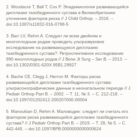
2. Woodacre T, Ball T, Cox P. Эпидемиология развивающейся
дисплазии тазобедренного сустава в Великобритании:
уточнение факторов риска // J Child Orthop. – 2016. –
doi:10.1007/s11832-016-0798-5
3. Barr LV, Rehm A. Следует ли всем двойням и
многоплодным родам проводить ультразвуковое
исследование на развивающуюся дисплазию
тазобедренного сустава?: Ретроспективное исследование
990 многоплодных родов // J Bone Jt Surg – Ser B. – 2013. –
doi:10.1302/0301-620X.95B1.29927
4. Bache CE, Clegg J, Herron M. Факторы риска
развивающейся дисплазии тазобедренного сустава:
ультрасонографические данные в неонатальном периоде // J
Pediatr Orthop Part B. – 2002. – Т. 11, № 3. – С. 212-218. –
doi:10.1097/01202412-200207000-00004
5. Manoukian D, Rehm A. Маловодие: следует ли считать его
фактором риска развивающейся дисплазии тазобедренного
сустава? // J Pediatr Orthop Part B. – 2019. – Т. 28, № 5. – С.
442-445. – doi:10.1097/BPB.0000000000000624