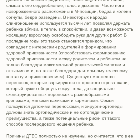
слышать его сердцебиение, голос и дыхание. Часто ноги
новорожденного расположены в М-позиции, бедра и колени
согнуты, бедра разведены. В некоторых народах
слингоношение используется тысячи лет, позволяя держать
ребенка вблизи, в тепле, в спокойствии, и давая возможность
носящему взрослому освободить руки для других работ. В
последние годы это также становится трендом, что
совпадает с интересами родителей в формировании
здоровой привязанности (способствовать формированию
здоровой привязанности между родителем и ребенком не
только благодаря максимальной родительской эмпатии и
отзывчивости, но также благодаря длительному телесному
контакту и прикосновениям). Существует множество
переносок, которые варьируются от простого отреза ткани,
который нужно обернуть вокруг тела, до специально
сконструированных переносок с разнообразными
крепежами, мягкими валиками и карманами. Семьи
пользуются детскими переносками, и хирурги-ортопеды
должны знать ортопедические и не ортопедические
преимущества, а также потенциальные риски от такого
способа послеродового ношения ребенка.
Причины ДТБС полностью не изучены, но считается, что в ее