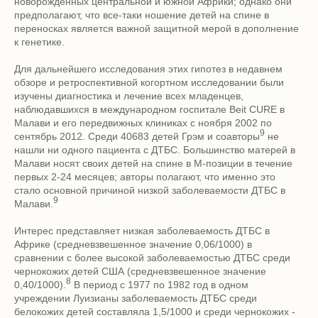
новорожденных центральной и южной Африки; однако они
предполагают, что все-таки ношение детей на спине в
переносках является важной защитной мерой в дополнение
к генетике.
Для дальнейшего исследования этих гипотез в недавнем
обзоре и ретроспективной когортном исследовании были
изучены диагностика и лечение всех младенцев,
наблюдавшихся в международном госпитале Beit CURE в
Малави и его передвижных клиниках с ноября 2002 по
9
сентябрь 2012. Среди 40683 детей Грэм и соавторы
не
нашли ни одного пациента с ДТБС. Большинство матерей в
Малави носят своих детей на спине в М-позиции в течение
первых 2-24 месяцев; авторы полагают, что именно это
стало основной причиной низкой заболеваемости ДТБС в
9
Малави.
Интерес представляет низкая заболеваемость ДТБС в
Африке (средневзвешенное значение 0,06/1000) в
сравнении с более высокой заболеваемостью ДТБС среди
чернокожих детей США (средневзвешенное значение
8
0,40/1000).
В период с 1977 по 1982 год в одном
учреждении Луизианы заболеваемость ДТБС среди
белокожих детей составляла 1,5/1000 и среди чернокожих -