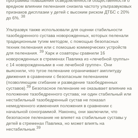
программы повышения осведомленности общественности о
вредном влиянии пеленания снизила частоту ультразвуковых
признаков дисплазии у детей с высоким риском ДТБС с 20%
38
до 6%.
Ультразвук также использовали для оценки стабильности
тазобедренного сустава новорожденных, которых пеленали
традиционным тугим методом, с помощью безопасных
техник пеленания или с помошью коммерческих устройств
39
для пеленания.
Харк и соавторы сравнили 16
новорожденных в стременах Павлика из «лечебной группы»
с 14 новорожденными в «не лечебной группе». Они
выяснили, что тугое пеленание ограничивает амплитуду
движения в сравнении с безопасным пеленанием
(позволяющим сгибание и разведение тазобедренных
39
суставов).
Безопасное пеленание не оказывает влияние на
положение тазобедренного сустава; ни один стабильный или
нестабильный тазобедренный сустав не показал
немедленного изменения положения в сравнении с
начальной сонограммой. Наконец, они заключили, что
безопасное пеленание не влияет на стабильные суставы у
детей в стременах Павлика, но может влиять на
39
нестабильные.