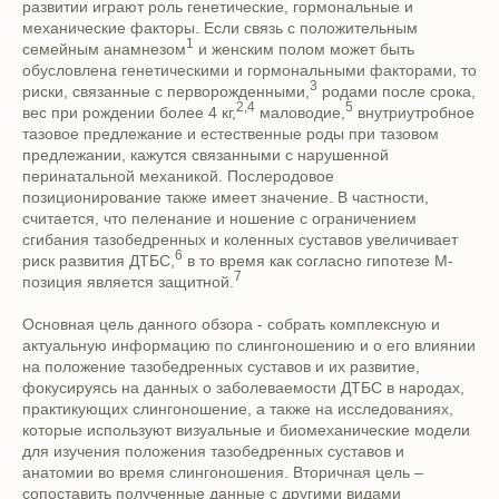
развитии играют роль генетические, гормональные и
механические факторы. Если связь с положительным
1
семейным анамнезом
и женским полом может быть
обусловлена генетическими и гормональными факторами, то
3
риски, связанные с перворожденными,
родами после срока,
2,4
5
вес при рождении более 4 кг,
маловодие,
внутриутробное
тазовое предлежание и естественные роды при тазовом
предлежании, кажутся связанными с нарушенной
перинатальной механикой. Послеродовое
позиционирование также имеет значение. В частности,
считается, что пеленание и ношение с ограничением
сгибания тазобедренных и коленных суставов увеличивает
6
риск развития ДТБС,
в то время как согласно гипотезе М-
7
позиция является защитной.
Основная цель данного обзора - собрать комплексную и
актуальную информацию по слингоношению и о его влиянии
на положение тазобедренных суставов и их развитие,
фокусируясь на данных о заболеваемости ДТБС в народах,
практикующих слингоношение, а также на исследованиях,
которые используют визуальные и биомеханические модели
для изучения положения тазобедренных суставов и
анатомии во время слингоношения. Вторичная цель –
сопоставить полученные данные с другими видами