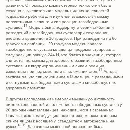
развития. С помощью компьютерных технологий была
создана вычислительная модель нижних конечностей
годовалого ребенка для изучения взаимосвязи между
положениями в слинге и сил реакции тазобедренных
17
суставов.
Модель была подвергнута серии сгибаний и
разведений в тазобедренном суставепри сохранении
внешнего вращения в 10 градусов. При разведении на 60
градусов и сгибании 120 градусов модель правого
тазобедренного сустава младенца продемонстрировала
силу реакции равную 244 Н, что близко к значению, которое
считается полезным для здорового развития тазобедренных
суставов, и к внутриорганизменным силам реакции,
17
известным при подъеме ноги в положении стоя.
Авторы
заключили, что слингоношение в М-позиции с разведенными
и согнутыми тазобедренными суставами способствует их
здоровому развитию.
В другом исследовании измерили мышечную активность
нижних конечностей и положение тазобедренных суставов у
20 доношенных младенцев, находившихся в стременах
Павлика, жестком абдукционном ортезе, мягком тканевом
слинге лицом к носящему, стандартном автокресле и на
18,19
руках.
Для записи мышечной активности была