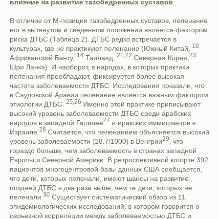
влияние на развитие тазобедренных суставов
В отличие от М-позиции тазобедренных суставов, пеленание
ног в вытянутом и сведенном положении является фактором
риска ДТБС (Таблица 2). ДТБС редко встречается в
10
культурах, где не практикуют пеленание (Южный Китай,
14
21,22
23
Африканский Банту,
Таиланд,
Северная Корея,
Шри Ланка). И наоборот, в народах, в которых практики
пеленания преобладают, фиксируется более высокая
частота заболеваемости ДТБС. Исследования показали, что
в Саудовской Аравии пеленание является важным фактором
25,26
этиологии ДТБС.
Именно этой практике приписывают
высокий уровень заболеваемости ДТБС среди арабских
27
народов в западной Галилее
и иракских иммигрантов в
28
Израиле.
Считается, что пеленанием объясняется высокий
29
уровень заболеваемости (28.7/1000) в Венгрии
, что
гораздо больше, чем заболеваемость в странах западной
Европы и Северной Америки. В ретроспективной когорте 392
пациентов многоцентровой базы данных США сообщается,
что дети, которых пеленали, имеют шансы на развитие
поздней ДТБС в два раза выше, чем те дети, которых не
30
пеленали.
Существует систематический обзор из 11
эпидемиологических исследований, в котором говорится о
серьезной корреляции между заболеваемостью ДТБС и