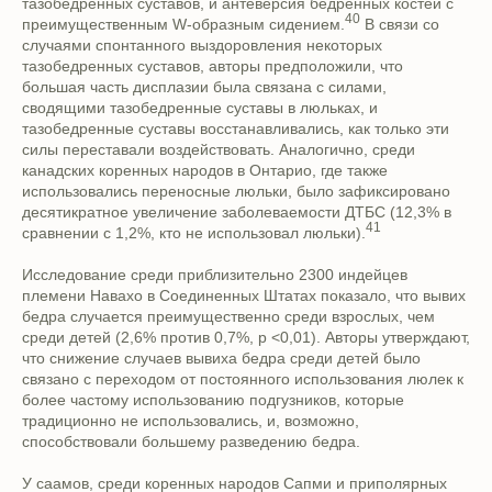
тазобедренных суставов, и антеверсия бедренных костей с
40
преимущественным W-образным сидением.
В связи со
случаями спонтанного выздоровления некоторых
тазобедренных суставов, авторы предположили, что
большая часть дисплазии была связана с силами,
сводящими тазобедренные суставы в люльках, и
тазобедренные суставы восстанавливались, как только эти
силы переставали воздействовать. Аналогично, среди
канадских коренных народов в Онтарио, где также
использовались переносные люльки, было зафиксировано
десятикратное увеличение заболеваемости ДТБС (12,3% в
41
сравнении с 1,2%, кто не использовал люльки).
Исследование среди приблизительно 2300 индейцев
племени Навахо в Соединенных Штатах показало, что вывих
бедра случается преимущественно среди взрослых, чем
среди детей (2,6% против 0,7%, р <0,01). Авторы утверждают,
что снижение случаев вывиха бедра среди детей было
связано с переходом от постоянного использования люлек к
более частому использованию подгузников, которые
традиционно не использовались, и, возможно,
способствовали большему разведению бедра.
У саамов, среди коренных народов Сапми и приполярных