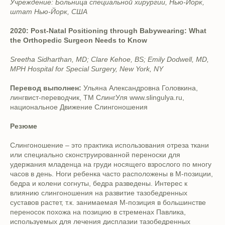
Учреждение: Больница специальной хирургии, Нью-Йорк,
штат Нью-Йорк, США
2020: Post-Natal Positioning through Babywearing: What
the Orthopedic Surgeon Needs to Know
Sreetha Sidharthan, MD; Clare Kehoe, BS; Emily Dodwell, MD,
MPH Hospital for Special Surgery, New York, NY
Перевод выполнен:
Ульяна Александровна Головкина,
лингвист-переводчик, ТМ СлингУля www.slingulya.ru,
национальное Движение Слингоношения
Резюме
Слингоношение – это практика использования отреза ткани
или специально сконструированной переноски для
удержания младенца на груди носящего взрослого по многу
часов в день. Ноги ребенка часто расположены в М-позиции,
бедра и колени согнуты, бедра разведены. Интерес к
влиянию слингоношения на развитие тазобедренных
суставов растет, т.к. занимаемая М-позиция в большинстве
переносок похожа на позицию в стременах Павлика,
используемых для лечения дисплазии тазобедренных