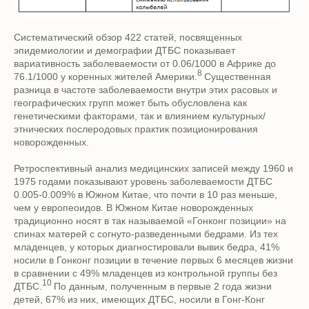
Систематический обзор 422 статей, посвященных
эпидемиологии и демографии ДТБС показывает
вариативность заболеваемости от 0.06/1000 в Африке до
8
76.1/1000 у коренных жителей Америки.
Существенная
разница в частоте заболеваемости внутри этих расовых и
географических групп может быть обусловлена как
генетическими факторами, так и влиянием культурных/
этнических послеродовых практик позиционирования
новорожденных.
Ретроспективный анализ медицинских записей между 1960 и
1975 годами показывают уровень заболеваемости ДТБС
0.005-0.009% в Южном Китае, что почти в 10 раз меньше,
чем у европеоидов. В Южном Китае новорожденных
традиционно носят в так называемой «Гонконг позиции» на
спинах матерей с согнуто-разведенными бедрами. Из тех
младенцев, у которых диагностировали вывих бедра, 41%
носили в Гонконг позиции в течение первых 6 месяцев жизни
в сравнении с 49% младенцев из контрольной группы без
10
ДТБС.
По данным, полученным в первые 2 года жизни
детей, 67% из них, имеющих ДТБС, носили в Гонг-Конг