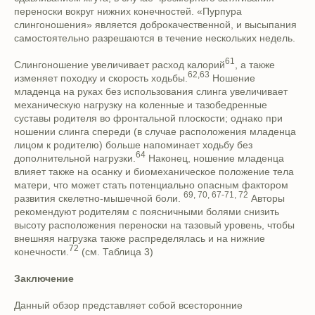
переноски вокруг нижних конечностей. «Пурпура
слингоношения» является доброкачественной, и высыпания
самостоятельно разрешаются в течение нескольких недель.
61
Слингоношение увеличивает расход калорий
, а также
62,63
изменяет походку и скорость ходьбы.
Ношение
младенца на руках без использования слинга увеличивает
механическую нагрузку на коленные и тазобедренные
суставы родителя во фронтальной плоскости; однако при
ношении слинга спереди (в случае расположения младенца
лицом к родителю) больше напоминает ходьбу без
64
дополнительной нагрузки.
Наконец, ношение младенца
влияет также на осанку и биомеханическое положение тела
матери, что может стать потенциально опасным фактором
69, 70, 67-71, 72
развития скелетно-мышечной боли.
Авторы
рекомендуют родителям с поясничными болями снизить
высоту расположения переноски на тазовый уровень, чтобы
внешняя нагрузка также распределялась и на нижние
72
конечности.
(см. Таблица 3)
Заключение
Данный обзор представляет собой всесторонние