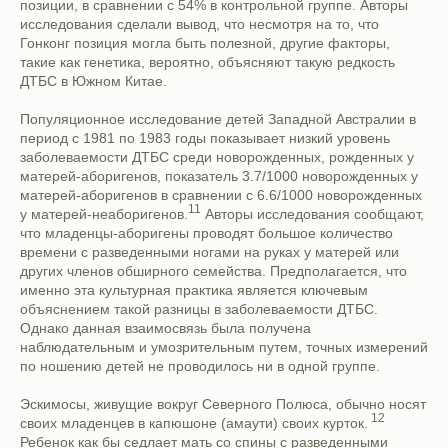
позиции, в сравнении с 54% в контрольной группе. Авторы
исследования сделали вывод, что несмотря на то, что
Гонконг позиция могла быть полезной, другие факторы,
такие как генетика, вероятно, объясняют такую редкость
ДТБС в Южном Китае.
Популяционное исследование детей Западной Австралии в
период с 1981 по 1983 годы показывает низкий уровень
заболеваемости ДТБС среди новорожденных, рожденных у
матерей-аборигенов, показатель 3.7/1000 новорожденных у
матерей-аборигенов в сравнении с 6.6/1000 новорожденных
11
у матерей-неаборигенов.
Авторы исследования сообщают,
что младенцы-аборигены проводят большое количество
времени с разведенными ногами на руках у матерей или
других членов обширного семейства. Предполагается, что
именно эта культурная практика является ключевым
объяснением такой разницы в заболеваемости ДТБС.
Однако данная взаимосвязь была получена
наблюдательным и умозрительным путем, точных измерений
по ношению детей не проводилось ни в одной группе.
Эскимосы, живущие вокруг Северного Полюса, обычно носят
12
своих младенцев в капюшоне (амаути) своих курток.
Ребенок как бы седлает мать со спины с разведенными