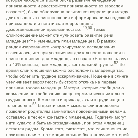
привязанности и расстройств привязанности во взрослом
возрасте), была обнаружена позитивная корреляция между
длительностью слингоношения и формированием надежной
привязанности и негативная корреляция с
49,50
дезорганизованной привязанностью.
Также
слингоношение может стимулировать развитие речи
51
младенцев
и уменьшать плач младенцев. В рамках
рандомизированного контролируемого исследования
выяснилось, что при увеличении длительности ношения в
слинге в течение дня младенцы в возрасте 6 недель плачут
52
на 43% меньше, чем младенцы контрольной группы.
Во
время слингоношения можно расположить младенца так,
чтобы облегчить грудное вскармливание. Ношение в слинге
увеличивает вероятность быстрого отклика на первые
признаки голода младенца. Матери, которые сообщали о
кормлении по требованию, чаще кормили исключительно
грудью первые 6 месяцев и прикладывали к груди чаще в
53
течение дня.
В практическом смысле слингоношение
позволяет родителям заниматься повседневными делами,
оставаясь в тесном контакте с младенцем. Родители могут
идти куда-то и быть многозадачными, при этом младенец
остается рядом. Кроме того, считается, что слингоношение
позитивно влияет на эмоциональное благополучие матерей.