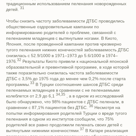
традиционным использованием пеленания новорожденных
31
детей.
Чтобы снизить частоту заболеваемости ДТБС проводились
общественные оздоровительные кампании по
информированию родителей о проблеме, связанной с
пеленанием младенцев с вытянутыми ногами. В Киото,
Япония, после проведенной кампании против чрезмерно
тугого пеленания нижних конечностей заболеваемость ДТБС
снизилась с 52.9/1000 в 1971–1973 до 5.6/1000 в 1974–
32
1976.
Результаты Киото привели к национальной японской
образовательной и превентивной программе, в ходе которой
также поразительно снизилась частота заболеваемости
ДТБС с 3,5% до 1975 года до менее чем 0,2% после старта
33
программы.
В Турции соотношение шансов ДТБС среди
пеленаемых младенцев в сравнении с не пеленаемыми
34,35
колеблется от 2,9 до 6,1
, а в одном из исследований
было обнаружено, что 98% пациентов с ДТБС пеленали, в
36
сравнении с 87,1% пациентов без ДТБС.
Несмотря на
попытки информирования родителей Турции о вреде тугого
пеленания в одном из институтов сообщили, что 75%
родителей все равно продолжили пеленать своих детей с
37
вытянутыми нижними конечностями.
В Катаре реализация