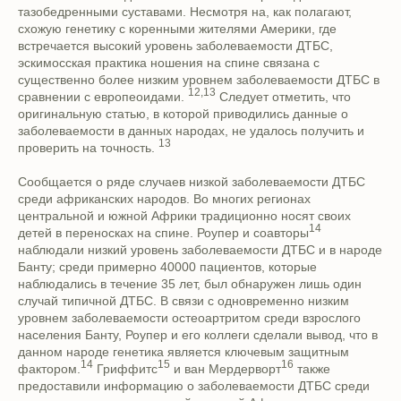
тазобедренными суставами. Несмотря на, как полагают,
схожую генетику с коренными жителями Америки, где
встречается высокий уровень заболеваемости ДТБС,
эскимосская практика ношения на спине связана с
существенно более низким уровнем заболеваемости ДТБС в
12,13
сравнении с европеоидами.
Следует отметить, что
оригинальную статью, в которой приводились данные о
заболеваемости в данных народах, не удалось получить и
13
проверить на точность.
Сообщается о ряде случаев низкой заболеваемости ДТБС
среди африканских народов. Во многих регионах
центральной и южной Африки традиционно носят своих
14
детей в переносках на спине. Роупер и соавторы
наблюдали низкий уровень заболеваемости ДТБС и в народе
Банту; среди примерно 40000 пациентов, которые
наблюдались в течение 35 лет, был обнаружен лишь один
случай типичной ДТБС. В связи с одновременно низким
уровнем заболеваемости остеоартритом среди взрослого
населения Банту, Роупер и его коллеги сделали вывод, что в
данном народе генетика является ключевым защитным
14
15
16
фактором.
Гриффитс
и ван Мердерворт
также
предоставили информацию о заболеваемости ДТБС среди