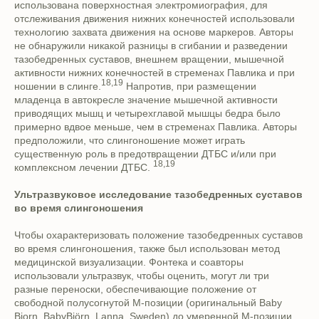
использована поверхностная электромиография, для
отслеживания движения нижних конечностей использовали
технологию захвата движения на основе маркеров. Авторы
не обнаружили никакой разницы в сгибании и разведении
тазобедренных суставов, внешнем вращении, мышечной
активности нижних конечностей в стременах Павлика и при
18,19
ношении в слинге.
Напротив, при размещении
младенца в автокресле значение мышечной активности
приводящих мышц и четырехглавой мышцы бедра было
примерно вдвое меньше, чем в стременах Павлика. Авторы
предположили, что слингоношение может играть
существенную роль в предотвращении ДТБС и/или при
18,19
комплексном лечении ДТБС.
Ультразвуковое исследование тазобедренных суставов
во время слингоношения
Чтобы охарактеризовать положение тазобедренных суставов
во время слингоношения, также был использован метод
медицинской визуализации. Фонтека и соавторы
использовали ультразвук, чтобы оценить, могут ли три
разные переноски, обеспечивающие положение от
свободной полусогнутой М-позиции (оригинальный Baby
Bjorn, BabyBjörn, Lanna, Sweden) до умеренной М-позиции