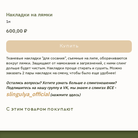
Накладки на лямки
1н
600,00
₽
Купить
Тканевые накладки "для сосания", съемные на липе, оборачиваются
вокруг лямки. Защищают от намокания и загрязнений, с ними слинг
дольше будет чистым. Накладки проще стирать и сушить. Можно
заказать 2 пары накладок на смену, чтобы было еще удобнее!
Остались вопросы? Хотите узнать больше о слингоношении?
Подпишитесь на нашу группу в VK, мы знаем о слингах ВСЕ -
slingulya_official
(нажмите здесь)
Интернет-магазин эргорюкзаков
и май-слингов с рождения.
Превращаем вес малышей
С этим товаром покупают
в пушинку с 2009 года.
Адрес производства: г. Череповец
ул. Архангельская 3А. ИП Головкина
Ульяна Александровна ОГРН ИП