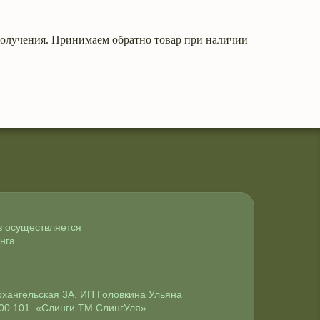
 получения. Принимаем обратно товар при наличии
в осуществляется
нга.
Архангельская 3А. ИП Головкина Ульяна
00 101. «Слинги ТМ СлингУля»