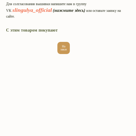
Для солгласования вышивки напишите нам в группу
slingulya_official
(нажмите здесь)
VK
или оставьте заявку на
сайте.
С этим товаром покупают
На
заказ
Интернет-магазин эргорюкзаков
и май-слингов с рождения.
Превращаем вес малышей
в пушинку с 2009 года.
Адрес производства: г. Череповец