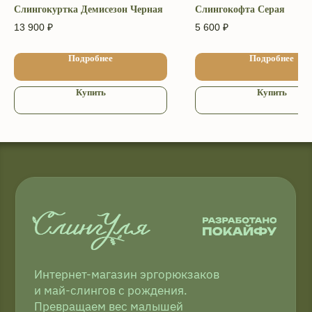
ул. Архангельская 3А. ИП Головкина
Слингокуртка Демисезон Черная
Слингокофта Серая
Ульяна Александровна ОГРН ИП
309 352 833 100 101.
13 900
₽
5 600
₽
«Слинги ТМ СлингУля»
Подробнее
Подробнее
Уважаемые покупатели, возврат
товаров осуществляется в местах
непосредственной покупки слинга.
Купить
Купить
Компания Meta и Instagram*
признана экстремистской
и её деятельность запрещена в РФ
2009−2026 © ТМ СлингУля
Соглашение об использовании Cookie-файлов
Согласие на обработку персональных данных
Копирование материалов запрещено
Политика конфиденциальности
Публичная оферта