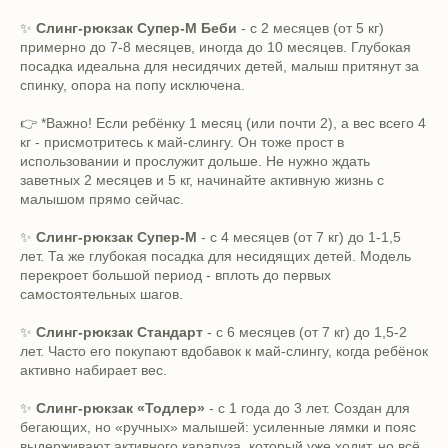
✨
Слинг-рюкзак Супер-М Беби
- с 2 месяцев (от 5 кг)
примерно до 7-8 месяцев, иногда до 10 месяцев. Глубокая
посадка идеальна для несидячих детей, малыш притянут за
спинку, опора на попу исключена.
👉 *Важно! Если ребёнку 1 месяц (или почти 2), а вес всего 4
кг - присмотритесь к май-слингу. Он тоже прост в
использовании и прослужит дольше. Не нужно ждать
заветных 2 месяцев и 5 кг, начинайте активную жизнь с
малышом прямо сейчас.
✨
Слинг-рюкзак Супер-М
- с 4 месяцев (от 7 кг) до 1-1,5
лет. Та же глубокая посадка для несидящих детей. Модель
перекроет большой период - вплоть до первых
самостоятельных шагов.
✨
Слинг-рюкзак Стандарт
- с 6 месяцев (от 7 кг) до 1,5-2
лет. Часто его покупают вдобавок к май-слингу, когда ребёнок
активно набирает вес.
✨
Слинг-рюкзак «Тодлер»
- с 1 года до 3 лет. Создан для
бегающих, но «ручных» малышей: усиленные лямки и пояс
выдерживают активного карапуза, который уже ходит, но всё