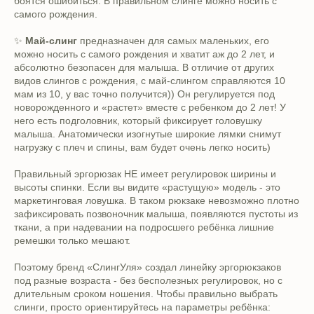
боятся ошибиться. В правильном слинге можно носить с
самого рождения.
✨
Май-слинг
предназначен для самых маленьких, его
можно носить с самого рождения и хватит аж до 2 лет, и
абсолютно безопасен для малыша. В отличие от других
видов слингов с рождения, с май-слингом справляются 10
мам из 10, у вас точно получится)) Он регулируется под
новорожденного и «растет» вместе с ребенком до 2 лет! У
него есть подголовник, который фиксирует головушку
малыша. Анатомически изогнутые широкие лямки снимут
нагрузку с плеч и спины, вам будет очень легко носить)
Правильный эргорюзак НЕ имеет регулировок ширины и
высоты спинки. Если вы видите «растущую» модель - это
маркетинговая ловушка. В таком рюкзаке невозможно плотно
зафиксировать позвоночник малыша, появляются пустоты из
ткани, а при надевании на подросшего ребёнка лишние
ремешки только мешают.
Поэтому бренд «СлингУля» создал линейку эргорюкзаков
под разные возраста - без бесполезных регулировок, но с
длительным сроком ношения. Чтобы правильно выбрать
слинги, просто ориентируйтесь на параметры ребёнка: