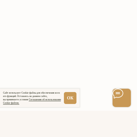
экстремистской и её деятельность
запрещена в РФ
2009−2026 © ТМ СлингУля
Соглашение об использовании Cookie-файлов
Согласие на обработку персональных данных
Копирование материалов запрещено
Политика конфиденциальности
Публичная оферта
Доставка и оплата
Сайт использует Cookie-файлы для обеспечения всех
его функций. Оставаясь на данном сайте,
ОК
вы принимаете условия
Соглашения об использовании
Cookie-файлов.