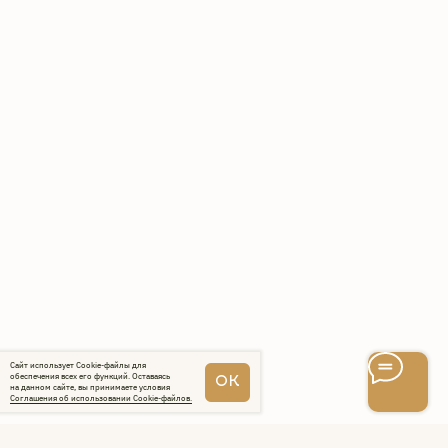
Интернет-магазин эргорюкзаков
и май-слингов с рождения.
Превращаем вес малышей
в пушинку с 2009 года.
Адрес производства: г. Череповец
ул. Архангельская 3А. ИП Головкина
Ульяна Александровна ОГРН ИП
309 352 833 100 101.
«Слинги ТМ СлингУля»
Уважаемые покупатели, возврат
товаров осуществляется в местах
непосредственной покупки слинга.
Компания Meta и Instagram*
признана экстремистской
и её деятельность запрещена в РФ
2009−2026 © ТМ СлингУля
Сайт использует Cookie-файлы для
обеспечения всех его функций. Оставаясь
ОК
на данном сайте, вы принимаете условия
Соглашения об использовании Cookie-файлов.