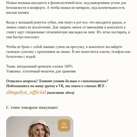
Ножки малыша находятся в физиологичной позе, под выверенным углом для
безопасности и комфорта. А чтобы ножки не натирало, под коленочками есть
мягкие валики.
Когда у малышей режутся зубки, они тянут в рот все, что находится рядом, и
лямки слинга не исключение. Для защиты лямок от намокания в комплекте к
слингу идут специальные гигиенические накладки на липе. Их легко постирать, и
они быстро высохнут.
Чтобы не брать с собой лишних сумок на прогулку, в комплекте вы найдете
съемную сумочку с креплением на лямке. В нее поместятся ключи, телефон или
бутылочка с водой.
Ткань: натуральный премиум-хлопок 100%
Упаковка: эстетичный мешочек для хранения
Остались вопросы? Хотите узнать больше о слингоношении?
Подпишитесь на нашу группу в VK, мы знаем о слингах ВСЕ -
slingulya_official
(нажмите здесь)
С этим товаром покупают
Интернет-магазин эргорюкзаков
На
и май-слингов с рождения.
заказ
Превращаем вес малышей
в пушинку с 2009 года.