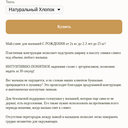
Ткань
Купить
Май-слинг для малышей С РОЖДЕНИЯ от 2х кг до 2-3 лет до 25 кг!
Пластичная конструкция позволяет подстроить ширину и высоту спинки слинга
под объемы любого малыша.
ИНТУИТИВНО-ПОНЯТНОЕ надевание схоже с эргорюкзаком, возможно
надеть за 39 секунд!
Вес малыша не ощущается, и по словам наших клиентов буквально
превращается в пушинку! Это происходит благодаря продуманной конструкции
и анатомически изогнутым лямкам.
Для безопасной поддержки головушки у малышей, которые еще сами ее не
держат, есть подголовник. Его также нужно использовать на протяжении всего
периода ношения, когда малыш спит в слинге.
Отсутствие перегородок между мамой и малышом позволит легко покормить
грудью незаметно для окружающих.