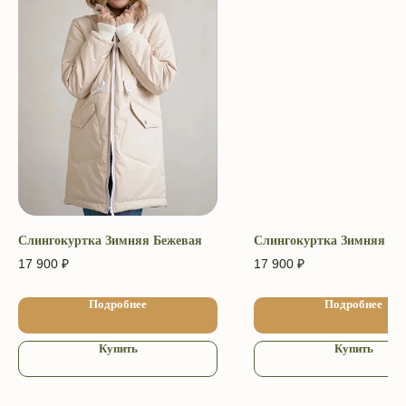
Адрес производства: г. Череповец
ул. Архангельская 3А. ИП Головкина
Ульяна Александровна ОГРН ИП
309 352 833 100 101.
«Слинги ТМ СлингУля»
Уважаемые покупатели, возврат
товаров осуществляется в местах
непосредственной покупки слинга.
Компания Meta и Instagram* признана
экстремистской и её деятельность
запрещена в РФ
Слингокуртка Зимняя Бежевая
Слингокуртка Зимняя Че
2009−2026 © ТМ СлингУля
17 900
₽
17 900
₽
Подробнее
Подробнее
Купить
Купить
Соглашение об использовании Cookie-файлов
Согласие на обработку персональных данных
Копирование материалов запрещено