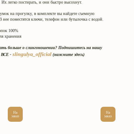
 Их легко постирать, и они быстро высохнут.
умок на прогулку, в комплекте вы найдете съемную
В нее поместятся ключи, телефон или бутылочка с водой.
опок 100%
ля хранения
ать больше о слингоношении? Подпишитесь на нашу
slingulya_official
 ВСЕ -
(нажмите здесь)
На
На
заказ
заказ