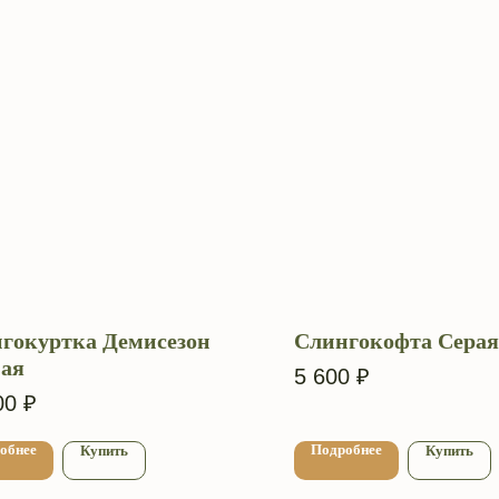
гокуртка Демисезон
Слингокофта Серая
ая
5 600
₽
00
₽
обнее
Подробнее
Купить
Купить