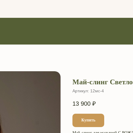
Май-слинг Светло
Артикул:
12мс-4
13 900
₽
Купить
Май-слинг для малышей С РОЖДЕН