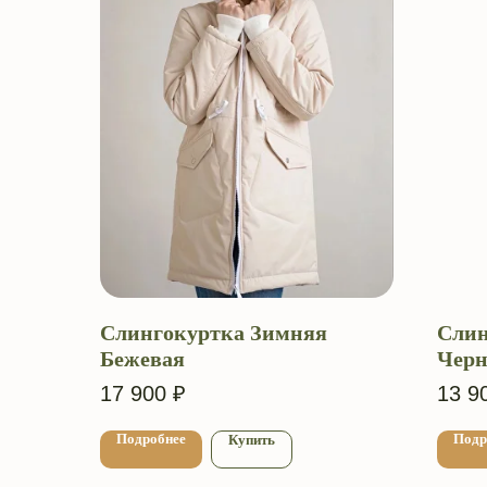
Слингокуртка Зимняя
Слин
Бежевая
Черн
17 900
₽
13 9
Подробнее
Подр
Купить