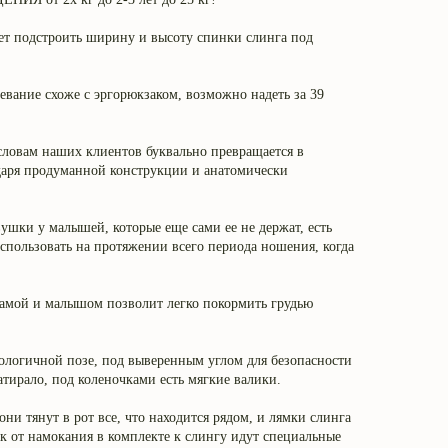
ет подстроить ширину и высоту спинки слинга под
е схоже с эргорюкзаком, возможно надеть за 39
словам наших клиентов буквально превращается в
даря продуманной конструкции и анатомически
ушки у малышей, которые еще сами ее не держат, есть
спользовать на протяжении всего периода ношения, когда
мамой и малышом позволит легко покормить грудью
логичной позе, под выверенным углом для безопасности
тирало, под коленочками есть мягкие валики.
они тянут в рот все, что находится рядом, и лямки слинга
к от намокания в комплекте к слингу идут специальные