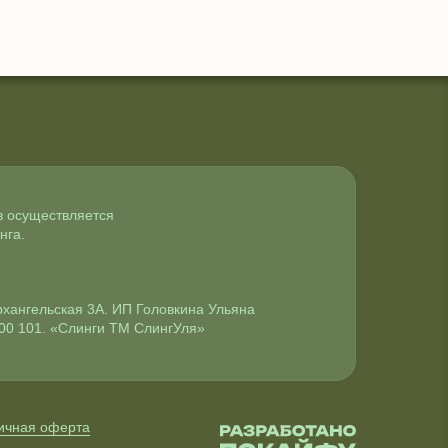
в осуществляется
нга.
Архангельская 3А. ИП Головкина Ульяна
00 101. «Слинги ТМ СлингУля»
ичная оферта