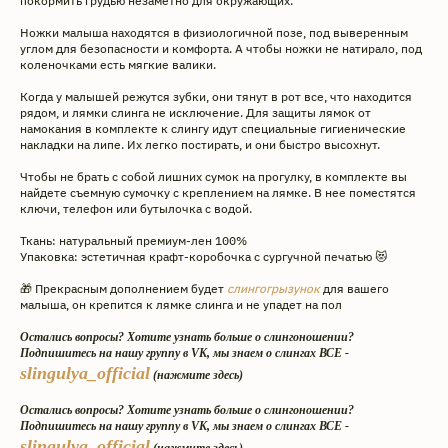
покормить грудью незаметно для окружающих.
Ножки малыша находятся в физиологичной позе, под выверенным
углом для безопасности и комфорта. А чтобы ножки не натирало, под
коленочками есть мягкие валики.
Когда у малышей режутся зубки, они тянут в рот все, что находится
рядом, и лямки слинга не исключение. Для защиты лямок от
намокания в комплекте к слингу идут специальные гигиенические
накладки на липе. Их легко постирать, и они быстро высохнут.
Чтобы не брать с собой лишних сумок на прогулку, в комплекте вы
найдете съемную сумочку с креплением на лямке. В нее поместятся
ключи, телефон или бутылочка с водой.
Ткань: натуральный премиум-лен 100%
Упаковка: эстетичная крафт-коробочка с сургучной печатью 😻
Интернет-магазин эргорюкзаков
🎁 Прекрасным дополнением будет
слингогрызунок
для вашего
и май-слингов с рождения.
малыша, он крепится к лямке слинга и не упадет на пол
Превращаем вес малышей
в пушинку с 2009 года.
Остались вопросы? Хотите узнать больше о слингоношении?
Подпишитесь на нашу группу в VK, мы знаем о слингах ВСЕ -
slingulya_official
Адрес производства: г. Череповец
(нажмите здесь)
ул. Архангельская 3А. ИП Головкина
Ульяна Александровна ОГРН ИП
Остались вопросы? Хотите узнать больше о слингоношении?
309 352 833 100 101.
Подпишитесь на нашу группу в VK, мы знаем о слингах ВСЕ -
«Слинги ТМ СлингУля»
slingulya_official