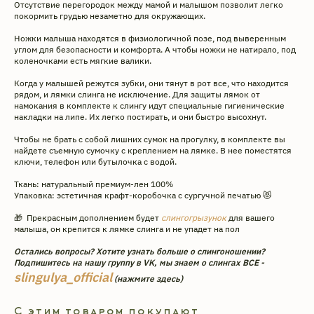
Отсутствие перегородок между мамой и малышом позволит легко
покормить грудью незаметно для окружающих.
Ножки малыша находятся в физиологичной позе, под выверенным
углом для безопасности и комфорта. А чтобы ножки не натирало, под
коленочками есть мягкие валики.
Когда у малышей режутся зубки, они тянут в рот все, что находится
рядом, и лямки слинга не исключение. Для защиты лямок от
намокания в комплекте к слингу идут специальные гигиенические
накладки на липе. Их легко постирать, и они быстро высохнут.
Чтобы не брать с собой лишних сумок на прогулку, в комплекте вы
найдете съемную сумочку с креплением на лямке. В нее поместятся
ключи, телефон или бутылочка с водой.
Интернет-магазин эргорюкзаков
Ткань: натуральный премиум-лен 100%
и май-слингов с рождения.
Упаковка: эстетичная крафт-коробочка с сургучной печатью 😻
Превращаем вес малышей
в пушинку с 2009 года.
🎁 Прекрасным дополнением будет
слингогрызунок
для вашего
малыша, он крепится к лямке слинга и не упадет на пол
Адрес производства: г. Череповец
ул. Архангельская 3А. ИП Головкина
Остались вопросы? Хотите узнать больше о слингоношении?
Ульяна Александровна ОГРН ИП
Подпишитесь на нашу группу в VK, мы знаем о слингах ВСЕ -
309 352 833 100 101.
slingulya_official
(нажмите здесь)
«Слинги ТМ СлингУля»
Уважаемые покупатели, возврат
С этим товаром покупают