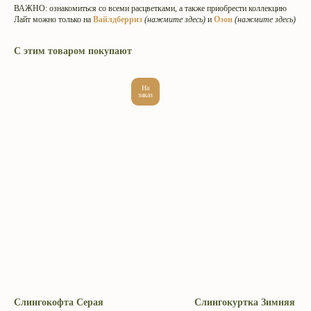
ВАЖНО: ознакомиться со всеми расцветками, а также приобрести коллекцию
Лайт можно только на
Вайлдберриз
(нажмите здесь)
и
Озон
(нажмите здесь)
С этим товаром покупают
На
заказ
Интернет-магазин эргорюкзаков
и май-слингов с рождения.
Превращаем вес малышей
в пушинку с 2009 года.
Адрес производства: г. Череповец
ул. Архангельская 3А. ИП Головкина
Ульяна Александровна ОГРН ИП
309 352 833 100 101.
«Слинги ТМ СлингУля»
Уважаемые покупатели, возврат
товаров осуществляется в местах
Слингокофта Серая
Слингокуртка Зимняя Бе
непосредственной покупки слинга.