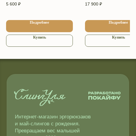
5 600
₽
17 900
₽
Компания Meta и Instagram* признана
экстремистской и её деятельность
запрещена в РФ
Подробнее
Подробнее
2009−2026 © ТМ СлингУля
Купить
Купить
Соглашение об использовании Cookie-файлов
Согласие на обработку персональных данных
Копирование материалов запрещено
Политика конфиденциальности
Публичная оферта
Доставка и оплата