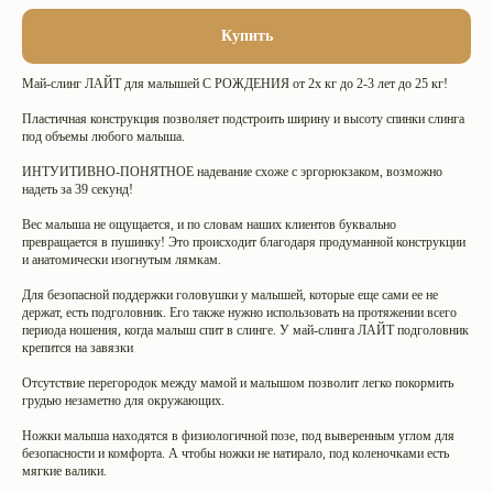
Купить
Май-слинг ЛАЙТ для малышей С РОЖДЕНИЯ от 2х кг до 2-3 лет до 25 кг!
Пластичная конструкция позволяет подстроить ширину и высоту спинки слинга
под объемы любого малыша.
ИНТУИТИВНО-ПОНЯТНОЕ надевание схоже с эргорюкзаком, возможно
надеть за 39 секунд!
Вес малыша не ощущается, и по словам наших клиентов буквально
превращается в пушинку! Это происходит благодаря продуманной конструкции
и анатомически изогнутым лямкам.
Для безопасной поддержки головушки у малышей, которые еще сами ее не
держат, есть подголовник. Его также нужно использовать на протяжении всего
периода ношения, когда малыш спит в слинге. У май-слинга ЛАЙТ подголовник
крепится на завязки
Отсутствие перегородок между мамой и малышом позволит легко покормить
грудью незаметно для окружающих.
Ножки малыша находятся в физиологичной позе, под выверенным углом для
безопасности и комфорта. А чтобы ножки не натирало, под коленочками есть
мягкие валики.