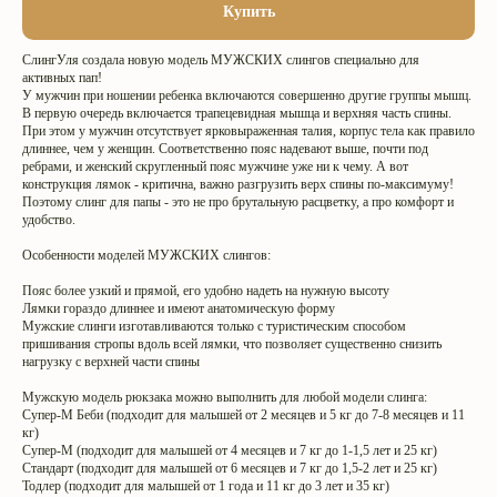
Купить
СлингУля создала новую модель МУЖСКИХ слингов специально для
активных пап!
У мужчин при ношении ребенка включаются совершенно другие группы мышц.
В первую очередь включается трапецевидная мышца и верхняя часть спины.
При этом у мужчин отсутствует ярковыраженная талия, корпус тела как правило
длиннее, чем у женщин. Соответственно пояс надевают выше, почти под
ребрами, и женский скругленный пояс мужчине уже ни к чему. А вот
конструкция лямок - критична, важно разгрузить верх спины по-максимуму!
Поэтому слинг для папы - это не про брутальную расцветку, а про комфорт и
удобство.
Особенности моделей МУЖСКИХ слингов:
Пояс более узкий и прямой, его удобно надеть на нужную высоту
Лямки гораздо длиннее и имеют анатомическую форму
Мужские слинги изготавливаются только с туристическим способом
пришивания стропы вдоль всей лямки, что позволяет существенно снизить
нагрузку с верхней части спины
Мужскую модель рюкзака можно выполнить для любой модели слинга:
Супер-М Беби (подходит для малышей от 2 месяцев и 5 кг до 7-8 месяцев и 11
кг)
Супер-М (подходит для малышей от 4 месяцев и 7 кг до 1-1,5 лет и 25 кг)
Стандарт (подходит для малышей от 6 месяцев и 7 кг до 1,5-2 лет и 25 кг)
Тодлер (подходит для малышей от 1 года и 11 кг до 3 лет и 35 кг)