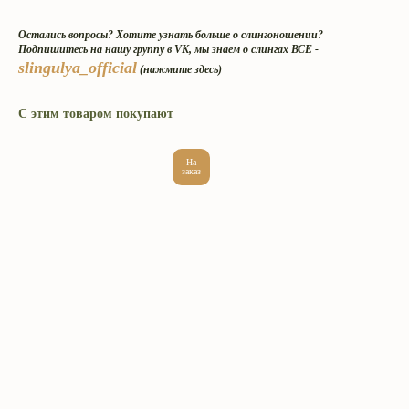
Остались вопросы? Хотите узнать больше о слингоношении?
Подпишитесь на нашу группу в VK, мы знаем о слингах ВСЕ -
slingulya_official
(нажмите здесь)
С этим товаром покупают
На
заказ
Интернет-магазин эргорюкзаков
и май-слингов с рождения.
Превращаем вес малышей
в пушинку с 2009 года.
Адрес производства: г. Череповец
ул. Архангельская 3А. ИП Головкина
Ульяна Александровна ОГРН ИП
309 352 833 100 101.
«Слинги ТМ СлингУля»
Уважаемые покупатели, возврат