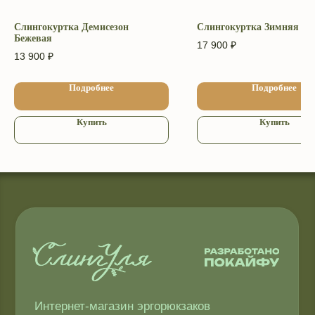
товаров осуществляется в местах
непосредственной покупки слинга.
Слингокуртка Демисезон
Слингокуртка Зимняя Бе
Бежевая
17 900
₽
Компания Meta и Instagram* признана
13 900
₽
экстремистской и её деятельность
запрещена в РФ
Подробнее
Подробнее
2009−2026 © ТМ СлингУля
Купить
Купить
Соглашение об использовании Cookie-файлов
Согласие на обработку персональных данных
Копирование материалов запрещено
Политика конфиденциальности
Публичная оферта
Доставка и оплата