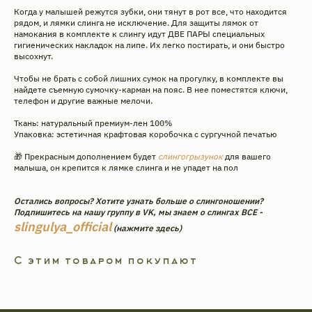
Когда у малышей режутся зубки, они тянут в рот все, что находится
рядом, и лямки слинга не исключение. Для защиты лямок от
намокания в комплекте к слингу идут ДВЕ ПАРЫ специальных
гигиенических накладок на липе. Их легко постирать, и они быстро
высохнут.
Чтобы не брать с собой лишних сумок на прогулку, в комплекте вы
найдете съемную сумочку-карман на пояс. В нее поместятся ключи,
телефон и другие важные мелочи.
Ткань: натуральный премиум-лен 100%
Упаковка: эстетичная крафтовая коробочка с сургучной печатью
Интернет-магазин эргорюкзаков
и май-слингов с рождения.
🎁 Прекрасным дополнением будет
слингогрызунок
для вашего
Превращаем вес малышей
малыша, он крепится к лямке слинга и не упадет на пол
в пушинку с 2009 года.
Адрес производства: г. Череповец
Остались вопросы? Хотите узнать больше о слингоношении?
ул. Архангельская 3А. ИП Головкина
Подпишитесь на нашу группу в VK, мы знаем о слингах ВСЕ -
Ульяна Александровна ОГРН ИП
slingulya_official
(нажмите здесь)
309 352 833 100 101.
«Слинги ТМ СлингУля»
С этим товаром покупают
Уважаемые покупатели, возврат
товаров осуществляется в местах
непосредственной покупки слинга.