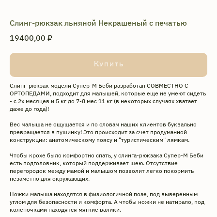
Слинг-рюкзак льняной Некрашеный с печатью
19400,00
₽
Купить
Слинг-рюкзак модели Супер-М Беби разработан СОВМЕСТНО С
ОРТОПЕДАМИ, подходит для малышей, которые еще не умеют сидеть
- с 2х месяцев и 5 кг до 7-8 мес 11 кг (в некоторых случаях хватает
даже до года)!
Вес малыша не ощущается и по словам наших клиентов буквально
превращается в пушинку! Это происходит за счет продуманной
конструкции: анатомическому поясу и "туристическим" лямкам.
Чтобы крохе было комфортно спать, у слинга-рюкзака Супер-М Беби
есть подголовник, который поддерживает шею. Отсутствие
перегородок между мамой и малышом позволит легко покормить
незаметно для окружающих.
Ножки малыша находятся в физиологичной позе, под выверенным
углом для безопасности и комфорта. А чтобы ножки не натирало, под
коленочками находятся мягкие валики.