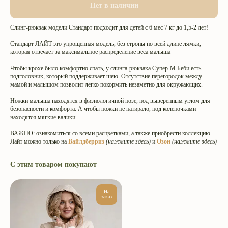
Нет в наличии
Слинг-рюкзак модели Стандарт подходит для детей с 6 мес 7 кг до 1,5-2 лет!
Стандарт ЛАЙТ это упрощенная модель, без стропы по всей длине лямки,
которая отвечает за максимальное распределение веса малыша
Чтобы крохе было комфортно спать, у слинга-рюкзака Супер-М Беби есть
подголовник, который поддерживает шею. Отсутствие перегородок между
мамой и малышом позволит легко покормить незаметно для окружающих.
Ножки малыша находятся в физиологичной позе, под выверенным углом для
безопасности и комфорта. А чтобы ножки не натирало, под коленочками
находятся мягкие валики.
ВАЖНО: ознакомиться со всеми расцветками, а также приобрести коллекцию
Лайт можно только на
Вайлдберриз
(нажмите здесь)
и
Озон
(нажмите здесь)
С этим товаром покупают
На
заказ