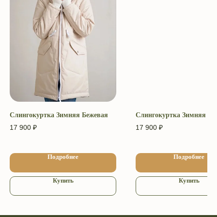
Интернет-магазин эргорюкзаков
и май-слингов с рождения.
Превращаем вес малышей
в пушинку с 2009 года.
Адрес производства: г. Череповец
ул. Архангельская 3А. ИП Головкина
Ульяна Александровна ОГРН ИП
309 352 833 100 101.
«Слинги ТМ СлингУля»
Слингокуртка Зимняя Бежевая
Слингокуртка Зимняя Бе
17 900
₽
17 900
₽
Уважаемые покупатели, возврат
товаров осуществляется в местах
непосредственной покупки слинга.
Подробнее
Подробнее
Компания Meta и Instagram* признана
экстремистской и её деятельность
запрещена в РФ
Купить
Купить
2009−2026 © ТМ СлингУля