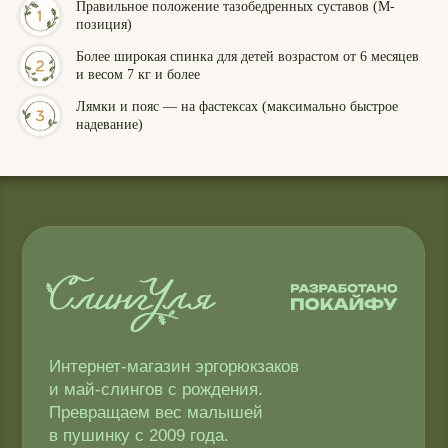
Правильное положение тазобедренных суставов (М-
позиция)
Более широкая спинка для детей возрастом от 6 месяцев
и весом 7 кг и более
Лямки и пояс — на фастексах (максимально быстрое
надевание)
Интернет-магазин эргорюкзаков
и май-слингов с рождения.
Превращаем вес малышей
в пушинку с 2009 года.
Адрес производства: г. Череповец
ул. Архангельская 3А. ИП Головкина
Ульяна Александровна ОГРН ИП
309 352 833 100 101.
«Слинги ТМ СлингУля»
Уважаемые покупатели, возврат
товаров осуществляется в местах
непосредственной покупки слинга.
Компания Meta и Instagram* признана
экстремистской и её деятельность
запрещена в РФ