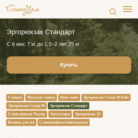
Эргорюкзак Стандарт
С 6 мес 7 кг до 1,5−2 лет 25 кг
Купить
Главная
Мужские слинги
Май-слинг
Эргорюкзак Супер-М Беби
Эргорюкзак Супер-М
Эргорюкзак Стандарт
Слинг-рюкзак Тодлер
Аксессуары
Эргорюкзак 2U
Валики для сна
Слингокофты/слингокуртки