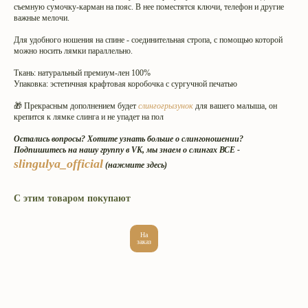
съемную сумочку-карман на пояс. В нее поместятся ключи, телефон и другие
важные мелочи.
Для удобного ношения на спине - соединительная стропа, с помощью которой
можно носить лямки параллельно.
Ткань: натуральный премиум-лен 100%
Упаковка: эстетичная крафтовая коробочка с сургучной печатью
🎁 Прекрасным дополнением будет
слингогрызунок
для вашего малыша, он
крепится к лямке слинга и не упадет на пол
Остались вопросы? Хотите узнать больше о слингоношении?
Подпишитесь на нашу группу в VK, мы знаем о слингах ВСЕ -
slingulya_official
(нажмите здесь)
С этим товаром покупают
На
заказ
Интернет-магазин эргорюкзаков
и май-слингов с рождения.
Превращаем вес малышей
в пушинку с 2009 года.