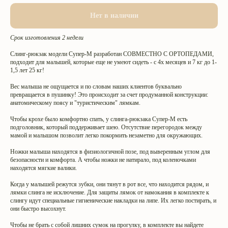
Нет в наличии
Срок изготовления 2 недели
Слинг-рюкзак модели Супер-М разработан СОВМЕСТНО С ОРТОПЕДАМИ,
подходит для малышей, которые еще не умеют сидеть - с 4х месяцев и 7 кг до 1-
1,5 лет 25 кг!
Вес малыша не ощущается и по словам наших клиентов буквально
превращается в пушинку! Это происходит за счет продуманной конструкции:
анатомическому поясу и "туристическим" лямкам.
Чтобы крохе было комфортно спать, у слинга-рюкзака Супер-М есть
подголовник, который поддерживает шею. Отсутствие перегородок между
мамой и малышом позволит легко покормить незаметно для окружающих.
Ножки малыша находятся в физиологичной позе, под выверенным углом для
безопасности и комфорта. А чтобы ножки не натирало, под коленочками
находятся мягкие валики.
Когда у малышей режутся зубки, они тянут в рот все, что находится рядом, и
лямки слинга не исключение. Для защиты лямок от намокания в комплекте к
слингу идут специальные гигиенические накладки на липе. Их легко постирать, и
они быстро высохнут.
Чтобы не брать с собой лишних сумок на прогулку, в комплекте вы найдете