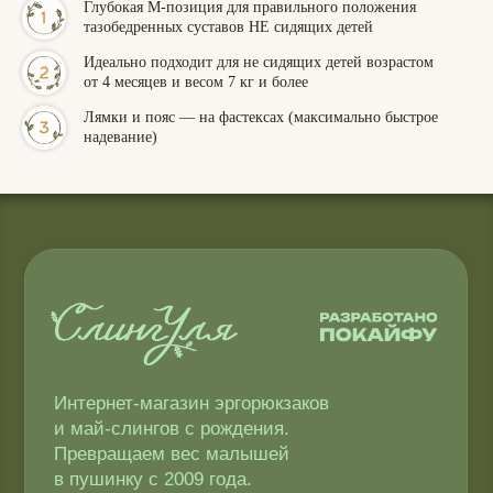
Глубокая М-позиция для правильного положения
тазобедренных суставов НЕ сидящих детей
Идеально подходит для не сидящих детей возрастом
от 4 месяцев и весом 7 кг и более
Лямки и пояс — на фастексах (максимально быстрое
надевание)
Интернет-магазин эргорюкзаков
и май-слингов с рождения.
Превращаем вес малышей
в пушинку с 2009 года.
Адрес производства: г. Череповец
ул. Архангельская 3А. ИП Головкина
Ульяна Александровна ОГРН ИП
309 352 833 100 101.
«Слинги ТМ СлингУля»
Уважаемые покупатели, возврат
товаров осуществляется в местах
непосредственной покупки слинга.
Компания Meta и Instagram* признана
экстремистской и её деятельность
запрещена в РФ