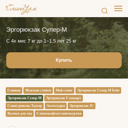
Эргорюкзак Супер-М
С 4х мес 7 кг до 1−1,5 лет 25 кг
Купить
Главная
Мужские слинги
Май-слинг
Эргорюкзак Супер-М Беби
Эргорюкзак Супер-М
Эргорюкзак Стандарт
Слинг-рюкзак Тодлер
Аксессуары
Эргорюкзак 2U
Валики для сна
Слингокофты/слингокуртки